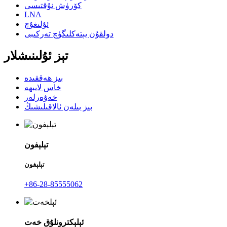
كۆرۈش نۇقتىسى
LNA
ئۇلىغۇچ
دولقۇن يېتەكلىگۈچ تەركىبى
تېز ئۇلىنىشلار
بىز ھەققىدە
خاس لايىھە
خەۋەرلەر
بىز بىلەن ئالاقىلىشىڭ
تېلېفون
تېلېفون
+86-28-85555062
ئېلېكترونلۇق خەت