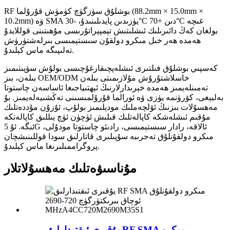
RF بوشلۇق سۈزگۈچ كۈمۈش قۇرۇلما (88.2mm × 15.0mm ×
10.2mm) ۋە SMA يۈزىدىن پايدىلىنىدۇ، -30°C دىن +70°C غىچە
بولغان كەڭ دائىرىلىك ئىشلىتىش تېمپېراتۇرىسى مۇھىتىنى قوللايدۇ
ھەمدە ھەر خىل مىكرو دولقۇن سىستېمىسى بىرلەشتۈرۈش
تەلىپىگە ماس كېلىدۇ.
كەسپىي بوشلۇق فىلتىرى ئىشلەپچىقارغۇچىسى بولۇش سۈپىتىمىز
بىلەن، بىز OEM/ODM خاسلاشتۇرۇش مۇلازىمىتى بىلەن
تەمىنلەيمىز ھەمدە خېرىدارلارنىڭ ئېھتىياجىغا ئاساسەن چاستوتا
بەلبېغى، كۆرۈنمە يۈزى ۋە ئورالما قۇرۇلمىسىنى تەڭشىيەلەيمىز. بۇ
مەھسۇلات بىزنىڭ ئۆلچەملىك مودېلىمىز بولۇپ، ئۇزۇن مۇددەتلىك
مۇقىم ئىشلەشكە كاپالەتلىك قىلىش ئۈچۈن ئۈچ يىللىق كاپالەتكە
ئىگە. ئۇ 5G ئالاقە، رادار سىستېمىسى، رادىئو چاستوتا مودۇلى،
مىكرو دولقۇنلۇق تەجرىبە سۇپىلىرى قاتارلىق سودا قوللىنىشچان
پروگراممىلىرىغا ماس كېلىدۇ.
مۇناسىۋەتلىك مەھسۇلاتلار
يۇقىرى ئىقتىدارلىق RF SMA مىكرو