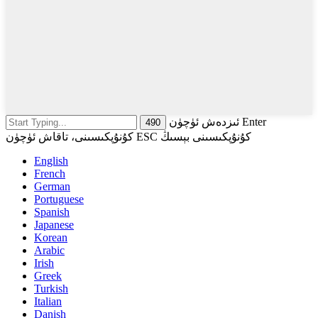
ئىزدەش ئۈچۈن Enter
كۇنۇپكىسىنى، تاقاش ئۈچۈن ESC كۇنۇپكىسىنى بېسىڭ
English
French
German
Portuguese
Spanish
Japanese
Korean
Arabic
Irish
Greek
Turkish
Italian
Danish