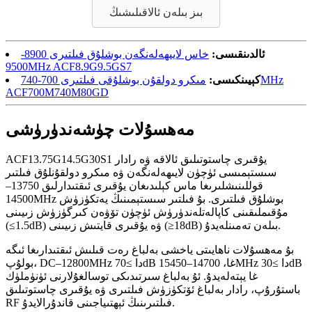
بىز بىلەن ئالاقىلىشىڭ
ئالدىنقىسى:
خاس لايىھەلەنگەن بوشلۇق فىلتىرى 8900-
9500MHz ACF8.9G9.5GS7
كېيىنكىسى:
مىكرو دولقۇن بوشلۇقى فىلتىرى 700-740MHz
ACF700M740M80GD
مەھسۇلات چۈشەندۈرۈشى
ACF13.75G14.5G30S1 يۇقىرى چاستوتىلىق ئالاقە ۋە رادار
سىستېمىسى ئۈچۈن لايىھەلەنگەن ۋە مىكرو دولقۇنلۇق فىلتىر
قوللىنىشلىرىغا ماس كېلىدىغان يۇقىرى ئىقتىدارلىق 13750–
14500MHz بوشلۇق فىلتىرى. بۇ فىلتىر سىستېمىنىڭ يەتكۈزۈش
مۇقىملىقىنى كاپالەتلەندۈرۈش ئۈچۈن تۆۋەن كىرگۈزۈش زىيىنى
(≤1.5dB) ۋە يۇقىرى قايتىش زىيىنى (≥18dB) بىلەن تەمىنلەيدۇ.
بۇ مەھسۇلات ناھايىتى ياخشى بەلباغ رەت قىلىش ئىقتىدارىغا ئىگە
بولۇپ، DC–12800MHz دا ≥70dB غا، 14700–15450MHz دا ≥30dB
غا يېتەلەيدۇ. ئۇ بەلباغ سىرتىدىكى توسالغۇلارنى ئۈنۈملۈك
باستۇرۇپ، رادار بەلباغ ئۆتكۈزۈش فىلتىرى ۋە يۇقىرى چاستوتىلىق
RF فىلتىرىنىڭ ئېھتىياجىنى قاندۇرالايدۇ.