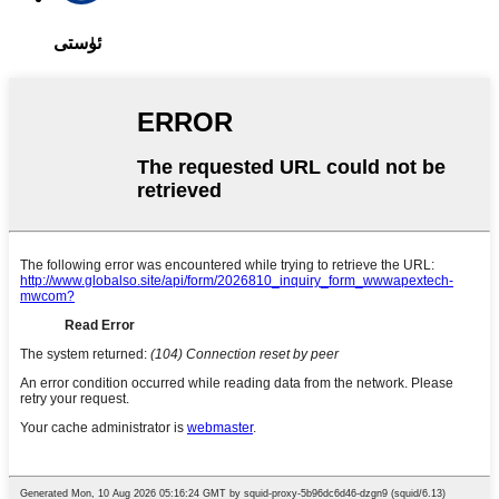
ئۈستى