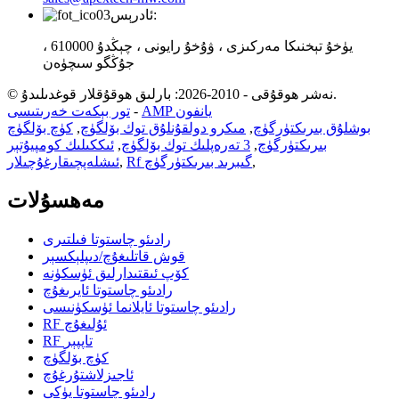
ئادرېس:
يۈخۇ تېخنىكا مەركىزى ، ۋۇخۇ رايونى ، چېڭدۇ 610000 ،
جۇڭگو سىچۈەن
© نەشر ھوقۇقى - 2010-2026: بارلىق ھوقۇقلار قوغدىلىدۇ.
AMP يانفون
-
تور بېكەت خەرىتىسى
بوشلۇق بىرىكتۈرگۈچ
,
مىكرو دولقۇنلۇق توك بۆلگۈچ
,
كۈچ بۆلگۈچ
بىرىكتۈرگۈچ
,
3 تەرەپلىك توك بۆلگۈچ
,
ئىككىلىك كومپيۇتېر
,
Rf گىبرىد بىرىكتۈرگۈچ
,
ئىشلەپچىقارغۇچىلار
مەھسۇلات
رادىئو چاستوتا فىلتىرى
قوش قاتلىغۇچ/دىپلېكسېر
كۆپ ئىقتىدارلىق ئۈسكۈنە
رادىئو چاستوتا ئايرىغۇچ
رادىئو چاستوتا ئايلانما ئۈسكۈنىسى
RF ئۇلىغۇچ
RF تاپپېر
كۈچ بۆلگۈچ
ئاجىزلاشتۇرغۇچ
رادىئو چاستوتا يۈكى