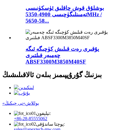
بوشلۇق قوش چاقلىق ئۈسكۈنىسى
تەمىنلىگۈچىسى 4900-5350MHz /
5650-58...
يۇقىرى رەت قىلىش كۈچىگە ئىگە
چەمبەر فىلتىرى
ABSF3300M3850M40SF
بىزنىڭ گۇرۇپپىمىز بىلەن ئالاقىلىشىڭ
«يوللاش»نى چېكىڭ
تېلېفون:
+86-28-85555062
پوچتا ساندۇقى:
sales@apextech-mw.com