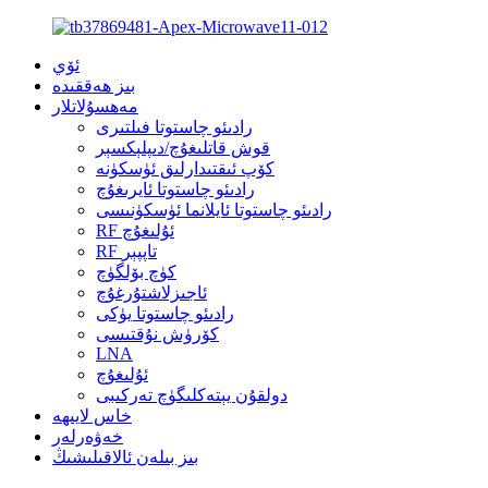
ئۆي
بىز ھەققىدە
مەھسۇلاتلار
رادىئو چاستوتا فىلتىرى
قوش قاتلىغۇچ/دىپلېكسېر
كۆپ ئىقتىدارلىق ئۈسكۈنە
رادىئو چاستوتا ئايرىغۇچ
رادىئو چاستوتا ئايلانما ئۈسكۈنىسى
RF ئۇلىغۇچ
RF تاپپېر
كۈچ بۆلگۈچ
ئاجىزلاشتۇرغۇچ
رادىئو چاستوتا يۈكى
كۆرۈش نۇقتىسى
LNA
ئۇلىغۇچ
دولقۇن يېتەكلىگۈچ تەركىبى
خاس لايىھە
خەۋەرلەر
بىز بىلەن ئالاقىلىشىڭ