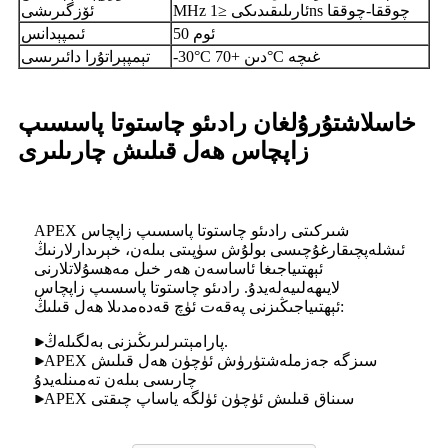
MHz ئارىلىقىدىكى ≤1ns چوققا-چوققا
ئۆزگىرىشى
50 ئوم
ئىمپېدانس
-30°C دىن +70°C غىچە
تېمپېراتۇرا دائىرىسى
خاسلاشتۇرۇلغان رادىئو چاستوتا پاسسىپ
زاپچاس ھەل قىلىش چارىلىرى
APEX شىركىتى رادىئو چاستوتا پاسسىپ زاپچاس
ئىشلەپچىقارغۇچىسى بولۇش سۈپىتى بىلەن، خېرىدارلارنىڭ
ئېھتىياجىغا ئاساسەن ھەر خىل مەھسۇلاتلارنى
لايىھەلىيەلەيدۇ. رادىئو چاستوتا پاسسىپ زاپچاس
ئېھتىياجىڭىزنى پەقەت ئۈچ قەدەمدىلا ھەل قىلىڭ:
پارامېتىرلىرىڭىزنى بەلگىلەڭ.
APEX سىزگە جەزملەشتۈرۈش ئۈچۈن ھەل قىلىش
چارىسى بىلەن تەمىنلەيدۇ
APEX سىناق قىلىش ئۈچۈن ئۈلگە ياساپ چىقتى