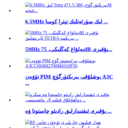
6.5MHz لىك سۈرئەتلىك تېترا كومبا ...
5MHz بەلۋاغ كەڭلىكى، 75dB يۇقىرى...
تۆۋەن PIM بوشلۇقى بىرىكتۈرگۈچ A3C
...
يۇقىرى ئىقتىدارلىق رادىئو چاستوتا ۋە ...