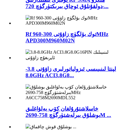
دولقۇنلۇق ئوچاق بىرىكتۈرگۈچ 720-...
Rf توك بۆلگۈچ زاۋۇتى 300-960MHz
APD300M960M02N
لېنتا لىنىيىسى ئىزولياتورلىرى زاۋۇتى 3.8-
8.0GHz ACI3.8G8...
خاسلاشتۇرۇلغان كۆپ بەلۋاغلىق
بوشلۇق بىرلەشتۈرگۈچ 758-2690M ...