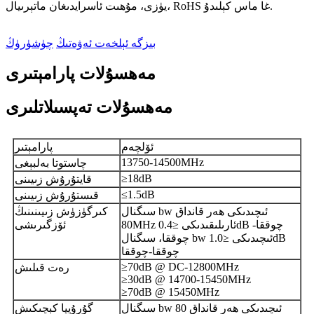
يۈزى، مۇھىت ئاسرايدىغان ماتېرىيال، RoHS غا ماس كېلىدۇ.
بىزگە ئېلخەت ئەۋەتىڭ
چۈشۈرۈڭ
مەھسۇلات پارامېتىرى
مەھسۇلات تەپسىلاتلىرى
ئۆلچەم
پارامېتىر
13750-14500MHz
چاستوتا بەلبېغى
≥18dB
قايتۇرۇش زىيىنى
≤1.5dB
قىستۇرۇش زىيىنى
سىگنال bw ئىچىدىكى ھەر قانداق
كىرگۈزۈش زىيىنىنىڭ
80MHz ئارىلىقىدىكى ≤0.4dB چوققا-
ئۆزگىرىشى
چوققا، سىگنال bw ئىچىدىكى ≤1.0dB
چوققا-چوققا
≥70dB @ DC-12800MHz
رەت قىلىش
≥30dB @ 14700-15450MHz
≥70dB @ 15450MHz
سىگنال bw ئىچىدىكى ھەر قانداق 80
گۇرۇپپا كېچىكىش