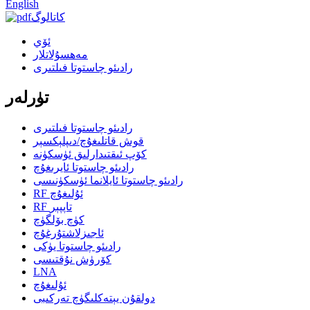
English
كاتالوگ
ئۆي
مەھسۇلاتلار
رادىئو چاستوتا فىلتىرى
تۈرلەر
رادىئو چاستوتا فىلتىرى
قوش قاتلىغۇچ/دىپلېكسېر
كۆپ ئىقتىدارلىق ئۈسكۈنە
رادىئو چاستوتا ئايرىغۇچ
رادىئو چاستوتا ئايلانما ئۈسكۈنىسى
RF ئۇلىغۇچ
RF تاپپېر
كۈچ بۆلگۈچ
ئاجىزلاشتۇرغۇچ
رادىئو چاستوتا يۈكى
كۆرۈش نۇقتىسى
LNA
ئۇلىغۇچ
دولقۇن يېتەكلىگۈچ تەركىبى