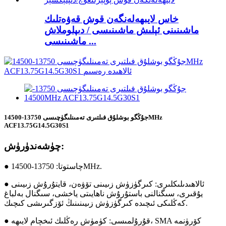
خاس لايىھەلەنگەن قوش قەۋەتلىك
ماشىنىنى ئېلىش ماشىنىسى / دىپلوملاش
ماشىنىسى ...
جۇڭگو بوشلۇق فىلتىرى تەمىنلىگۈچىسى 13750-14500MHz
ACF13.75G14.5G30S1
چۈشەندۈرۈش:
● چاستوتا: 13750-14500MHz.
● ئالاھىدىلىكلىرى: كىرگۈزۈش زىيىنى تۆۋەن، قايتۇرۇش زىيىنى
يۇقىرى، سىگنالنى باستۇرۇش ناھايىتى ياخشى، سىگنال بەلباغ
كەڭلىكى ئىچىدە كىرگۈزۈش زىيىنىنىڭ ئۆزگىرىشى كىچىك.
● قۇرۇلمىسى: كۈمۈش رەڭلىك ئىخچام لايىھە، SMA كۆرۈنمە