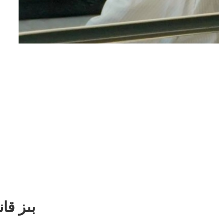
بىز قان