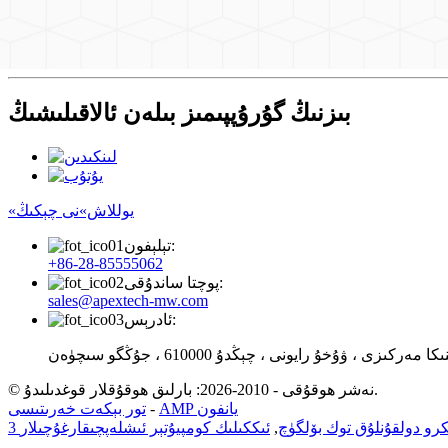
بىزنىڭ گۇرۇپپىمىز بىلەن ئالاقىلىشىڭ
«يوللاش»نى چېكىڭ
تېلېفون:
+86-28-85555062
پوچتا ساندۇقى:
sales@apextech-mw.com
ئادرېس:
مەركىزى ، ۋۇخۇ رايونى ، چېڭدۇ 610000 ، جۇڭگو سىچۈەن
© نەشر ھوقۇقى - 2010-2026: بارلىق ھوقۇقلار قوغدىلىدۇ.
AMP يانفون
-
تور بېكەت خەرىتىسى
رو دولقۇنلۇق توك بۆلگۈچ
,
ئىككىلىك كومپيۇتېر ئىشلەپچىقارغۇچىلار