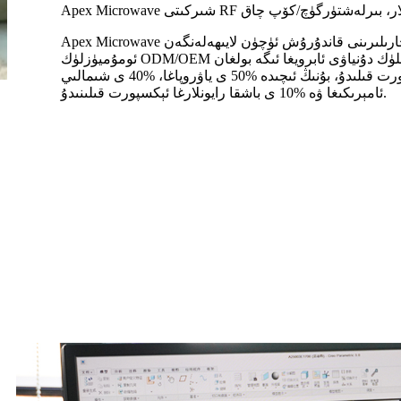
Apex Microwave شىركىتى خېرىدارلارنىڭ ئالاھىدە ئېھتىياجى ۋە ھەل قىلىش چارىلىرىنى قاندۇرۇش ئۈچۈن لايىھەلەنگەن
ئومۇميۈزلۈك ODM/OEM مۇلازىمىتى بىلەن تەمىنلەيدۇ. كۈچلۈك دۇنياۋى ئابرويغا ئىگە بولغان Apex Microwave شىركىتى
ئۆزىنىڭ زاپچاسلىرىنىڭ كۆپ قىسمىنى چەتئەل بازارلىرىغا ئېكسپورت قىلىدۇ، بۇنىڭ ئىچىدە %50 ى ياۋروپاغا، %40 ى شىمالىي
ئامېرىكىغا ۋە %10 ى باشقا رايونلارغا ئېكسپورت قىلىنىدۇ.