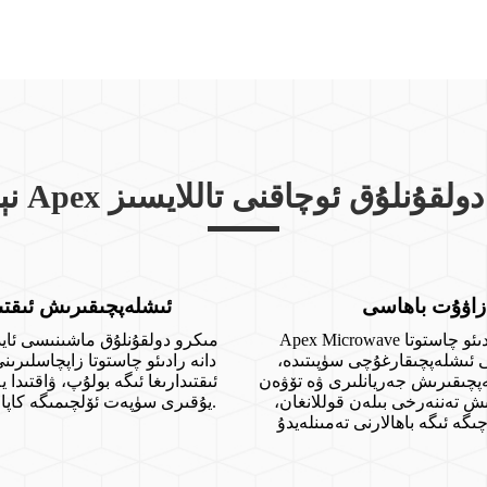
Ape مىكرو دولقۇنلۇق ئوچاقنى تاللايسىز
زاۋۇت باھاسى
ئىشلەپچىقىرىش ئىقتى
Apex Microwave شىركىتى رادىئو چاستوتا
ى ئىشلەپچىقارغۇچى سۈپىتىدە،
دانە رادىئو چاستوتا زاپچاسلىر
پچىقىرىش جەريانلىرى ۋە تۆۋەن
ئىقتىدارىغا ئىگە بولۇپ، ۋاقتىدا
ش تەننەرخى بىلەن قوللانغان،
يۇقىرى سۈپەت ئۆلچىمىگە كاپالەتلىك قىلىدۇ.