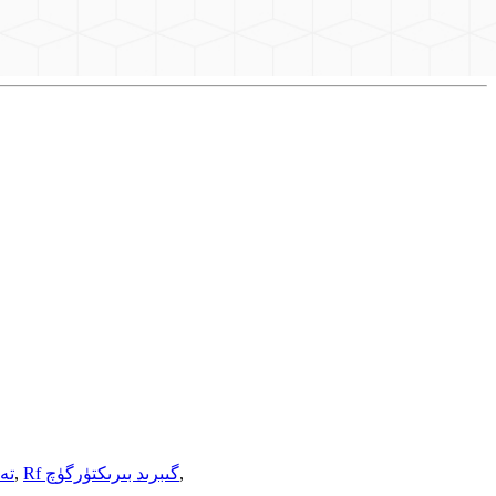
,
Rf گىبرىد بىرىكتۈرگۈچ
,
3 ت