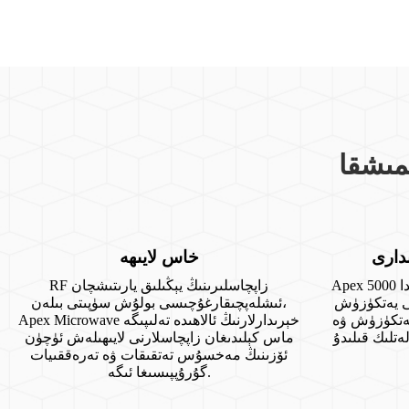
دارى
خاس لايىھە
Apex مىكرو دولقۇنلۇق ماشىنىسى ئايدا 5000
RF زاپچاسلىرىنىڭ يېڭىلىق يارىتىشچان
ىنى يەتكۈزۈش
ئىشلەپچىقارغۇچىسى بولۇش سۈپىتى بىلەن،
 يەتكۈزۈش ۋە
Apex Microwave خېرىدارلارنىڭ ئالاھىدە تەلىپىگە
ماس كېلىدىغان زاپچاسلارنى لايىھىلەش ئۈچۈن
ئۆزىنىڭ مەخسۇس تەتقىقات ۋە تەرەققىيات
گۇرۇپپىسىغا ئىگە.