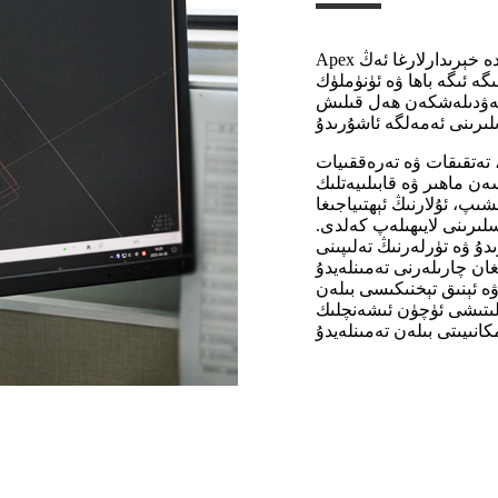
Apex مىكرو دولقۇن شىركىتى ئەڭ ياخشى ئىشەنچلىك ھەمراھ سۈپىتىدە خېرىدارلارغا ئەڭ
ە ئىگە باھا ۋە ئۈنۈملۈك
ر گەۋدىلەشكەن ھەل قىلىش
 تەتقىقات ۋە تەرەققىيات
ەن ماھىر ۋە قابىلىيەتلىك
ىپ، ئۇلارنىڭ ئېھتىياجىغا
لىرىنى لايىھىلەپ كەلدى.
دۇ ۋە تۈرلەرنىڭ تەلىپىنى
مىنلەيدۇ. Apex مىكرو دولقۇن شىركىتى
 بىلەن RF زاپچاسلىرىنىلا ئەمەس، بەلكى
شلىتىشى ئۈچۈن ئىشەنچلىك