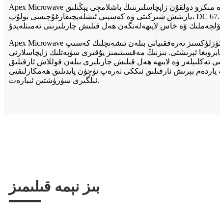
Apex Microwave شىركىتى رادىئو چاستوتا ۋە مىكرو دولقۇن زاپچاسلىرىنىڭ باشلامچى يېڭىلىق
يارىتىش شىركىتى ۋە كەسپىي ئىشلەپچىقارغۇچىسى بولۇپ، DC دىن 67.5GHz غىچە بولغان ئالاھىدە
Apex Microwave شىركىتى مول تەجرىبىسى ۋە ئۈزلۈكسىز تەرەققىياتى بىلەن ئىشەنچلىك كەسىپ
رويغا ئېرىشتى. بىزنىڭ مەقسىتىمىز يۇقىرى سۈپەتلىك زاپچاسلارنى
 تەكلىپلەر ۋە لايىھە ھەل قىلىش چارىلىرى بىلەن قوللاش ئارقىلىق
ياردەم بېرىش ئارقىلىق ئىككى تەرەپ ئۈچۈن پايدىلىق ھەمكارلىقنى
ئىلگىرى سۈرۈشتىن ئىبارەت.
بىز نېمە قىلىمىز