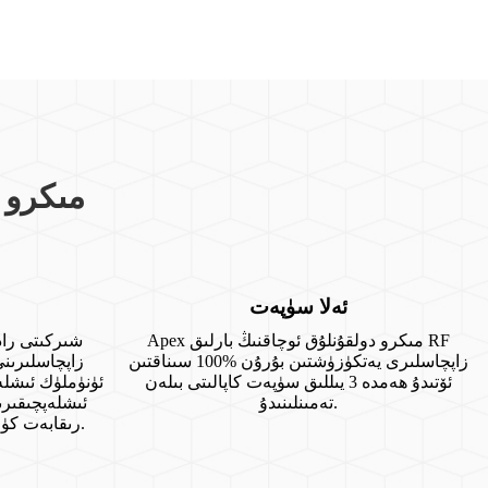
نېمىشقا x
ئەلا سۈپەت
Apex مىكرو دولقۇنلۇق ئوچاقنىڭ بارلىق RF
زاپچاسلىرى يەتكۈزۈشتىن بۇرۇن %100 سىناقتىن
زاپچاسلىرىن
ئۆتىدۇ ھەمدە 3 يىللىق سۈپەت كاپالىتى بىلەن
ئۈنۈملۈك ئىشلە
تەمىنلىنىدۇ.
ئىشلەپچىقىرى
رىقابەت كۈچىگە ئىگە باھالارنى تەمىنلەيدۇ.