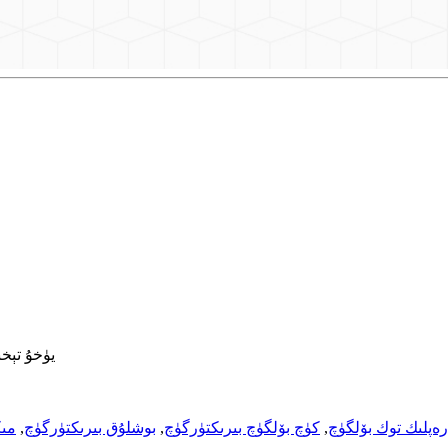
يۈخۇ تېخنىكا 
ەرەپلىك توك بۆلگۈچ
,
كۈچ بۆلگۈچ بىرىكتۈرگۈچ
,
بوشلۇق بىرىكتۈرگۈچ
,
مىك