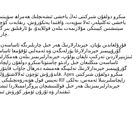
ياخشى تەكلىپلەر، ئەلا سۈپەت، ۋاقتىدا يەتكۈزۈش، رىقابەت كۈچىگ
سېتىشتىن كېيىنكى مۇلازىمەت بىلەن قوللايدۇ، بۇ ئارقىلىق بى
چارىلىرىنى ئەمەلگە ئاشۇرىدۇ.
قۇرۇلغاندىن بۇيان، خېرىدارلارنىڭ ھەر خىل چارىلىرىگە ئاساسەن،
گۇرۇپپىمىز خېرىدارلارغا يۈزلەنگەن ۋە ئەمەلىي ئۇقۇمغا ئاساس
ئىنژېنېرلاردىن تەركىب تاپقان بولۇپ، خېرىدارلىرىمىز بىلەن ھەمكارلىش
ئاساسەن مىڭلىغان خىل رادىئو چاستوتا/مىكرو دولقۇن زاپچاس
گۇرۇپپىمىز خېرىدارلارنىڭ تەلىپىگە ھەمىشە دەرھال جاۋاب قايتۇرى
قاندۇرۇش ئۈچۈن ئەلالاشتۇرۇلغان چارىلەرنى تە
نەپىس قول ھۈنەرۋەنچىلىكى ۋە ئېنىق تېخنىكىسى
خېرىدارلىرىمىزنىڭ ھەر خىل قوللىنىشچان پروگراممىلاردا ئى
ئىقتىدار ۋە ئۇزۇن ئۆمۈر كۆرۈش ئىمكانىيىتى بىلەن تەمىنلەيدۇ.