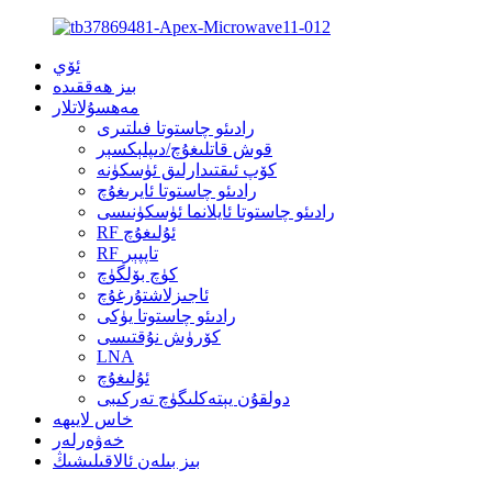
ئۆي
بىز ھەققىدە
مەھسۇلاتلار
رادىئو چاستوتا فىلتىرى
قوش قاتلىغۇچ/دىپلېكسېر
كۆپ ئىقتىدارلىق ئۈسكۈنە
رادىئو چاستوتا ئايرىغۇچ
رادىئو چاستوتا ئايلانما ئۈسكۈنىسى
RF ئۇلىغۇچ
RF تاپپېر
كۈچ بۆلگۈچ
ئاجىزلاشتۇرغۇچ
رادىئو چاستوتا يۈكى
كۆرۈش نۇقتىسى
LNA
ئۇلىغۇچ
دولقۇن يېتەكلىگۈچ تەركىبى
خاس لايىھە
خەۋەرلەر
بىز بىلەن ئالاقىلىشىڭ