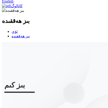
English
كاتالوگ
بىز ھەققىدە
ئۆي
بىز ھەققىدە
بىز كىم