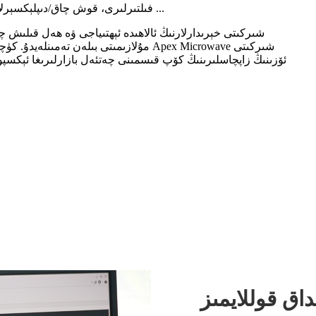
Apex Microwave شىركىتى RF فىلتىرلىرى، قوش چاق/دىپلېكسېرلار، بىرلەشتۈرگۈچ/كۆپ چاق ...
داق قوللايمىز