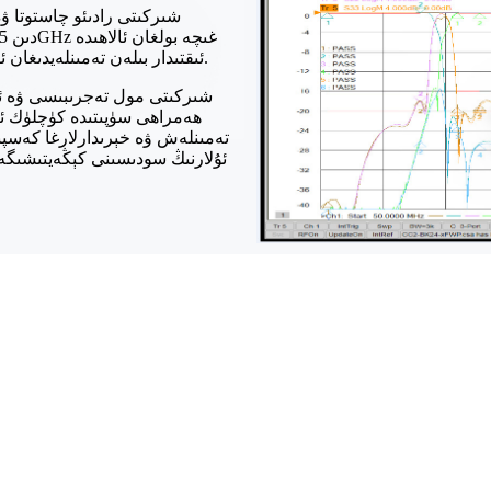
ئىقتىدار بىلەن تەمىنلەيدىغان ئۆلچەملىك ۋە خاس لايىھەلەنگەن ھەل قىلىش چارىلىرىنى تەمىنلەيدۇ.
ھەمراھى سۈپىتىدە كۈچلۈك ئاب
تەمىنلەش ۋە خېرىدارلارغا كەسپىي
ئۇلارنىڭ سودىسىنى كېڭەيتىشىگە 